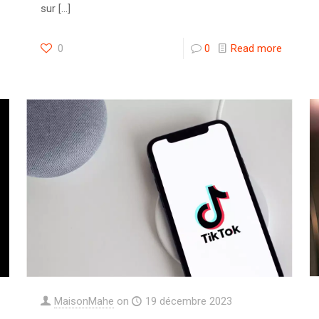
sur
[…]
0
0
Read more
MaisonMahe
on
19 décembre 2023