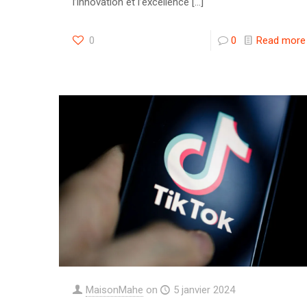
l’innovation et l’excellence
[…]
0
0
Read more
MaisonMahe
on
5 janvier 2024