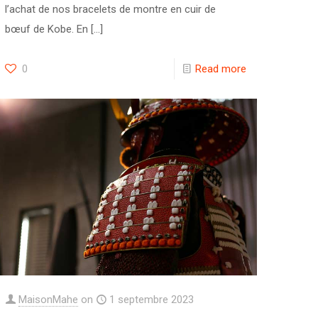
l’achat de nos bracelets de montre en cuir de
bœuf de Kobe. En
[…]
0
Read more
MaisonMahe
on
1 septembre 2023