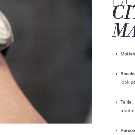
DU
CI
M
Matéri
Boucle
look p
Taille
:
à votre
Person