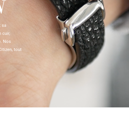
N
t sa
cuir,
e. Nos
itizen, tout