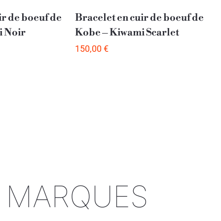
ir de boeuf de
Bracelet en cuir de boeuf de
 Noir
Kobe – Kiwami Scarlet
150,00
€
S MARQUES