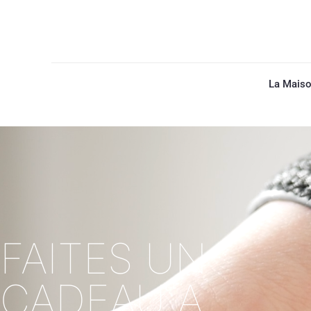
La Mais
FAITES UN
CADEAU A