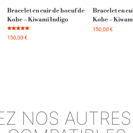
Bracelet en cuir de boeuf de
Bracelet en cu
Kobe – Kiwami Indigo
Kobe – Kiwami
150,00
€
Note
150,00
€
5.00
sur 5
Z NOS AUTRE