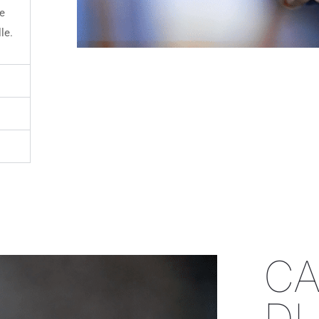
de
le.
CA